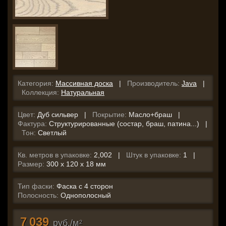
Категория:
Массивная доска
|
Производитель:
Java
|
Коллекция:
Натуральная
Цвет:
Дуб сильвер |
Покрытие:
Масло+браш |
Фактура:
Структурированные (состар, браш, патина...) |
Тон:
Светлый
Кв. метров в упаковке:
2,002 |
Штук в упаковке:
1 |
Размер:
300 x 120 x 18 мм
Тип фаски:
Фаска с 4 сторон
Полосность:
Однополосный
7 039
руб./м
2