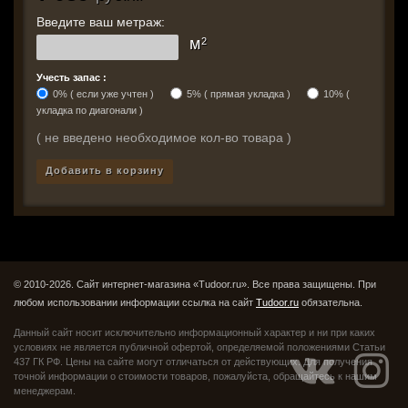
Введите ваш метраж:
м
2
Учесть запас :
0% ( если уже учтен )
5% ( прямая укладка )
10% (
укладка по диагонали )
( не введено необходимое кол-во товара )
Добавить в корзину
© 2010-2026. Сайт интернет-магазина «Tudoor.ru». Все права защищены.
При
любом использовании информации ссылка на сайт
Tudoor.ru
обязательна.
Данный сайт носит исключительно информационный характер и ни при каких
условиях не является публичной офертой,
определяемой положениями Статьи
437 ГК РФ. Цены на сайте могут отличаться от действующих.
Для получения
точной информации о стоимости товаров, пожалуйста, обращайтесь к нашим
менеджерам.