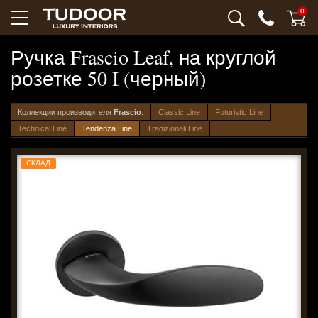
0
Ручка Frascio Leaf, на круглой
розетке 50 I (черный)
Коллекции производителя
Frascio
:
Classic Line
Futuristic Line
Technical Line
Tendenza Line
Tradizionali Line
СКЛАД