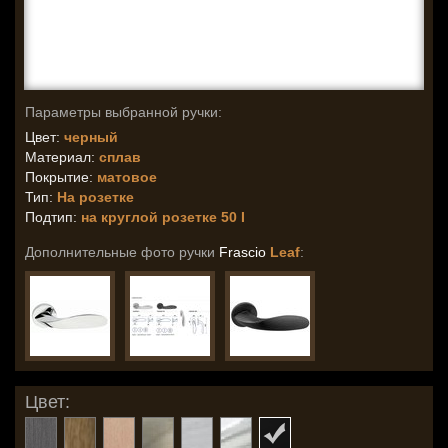
Параметры выбранной ручки:
Цвет:
черный
Материал:
сплав
Покрытие:
матовое
Тип:
На розетке
Подтип:
на круглой розетке 50 I
Дополнительные фото ручки
Frascio
Leaf
:
Цвет: