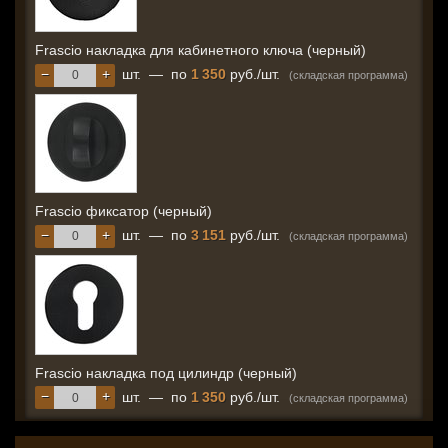
Frascio накладка для кабинетного ключа (черный)
−
+
шт.
—
по
1 350
руб./шт.
(складская программа)
Frascio фиксатор (черный)
−
+
шт.
—
по
3 151
руб./шт.
(складская программа)
Frascio накладка под цилиндр (черный)
−
+
шт.
—
по
1 350
руб./шт.
(складская программа)