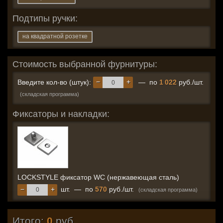
Подтипы ручки:
на квадратной розетке
Стоимость выбранной фурнитуры:
−
+
Введите кол-во (штук):
— по
1 022
руб./шт.
(складская программа)
Фиксаторы и накладки:
LOCKSTYLE фиксатор WC (нержавеющая сталь)
−
+
шт.
—
по
570
руб./шт.
(складская программа)
Итого:
0
руб.