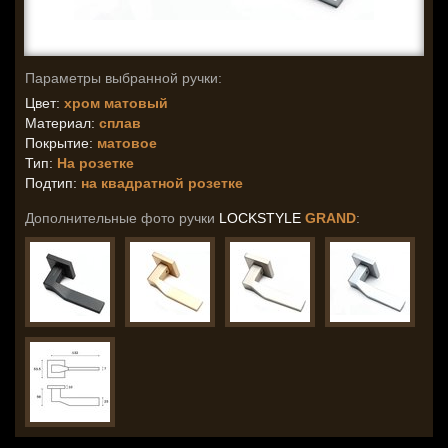
Параметры выбранной ручки:
Цвет:
хром матовый
Материал:
сплав
Покрытие:
матовое
Тип:
На розетке
Подтип:
на квадратной розетке
Дополнительные фото ручки
LOCKSTYLE
GRAND
: