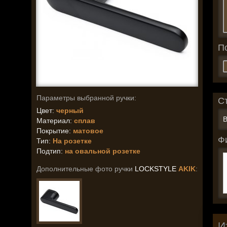
П
Параметры выбранной ручки:
С
Цвет:
черный
В
Материал:
сплав
Покрытие:
матовое
Ф
Тип:
На розетке
Подтип:
на овальной розетке
Дополнительные фото ручки
LOCKSTYLE
AKIK
:
И