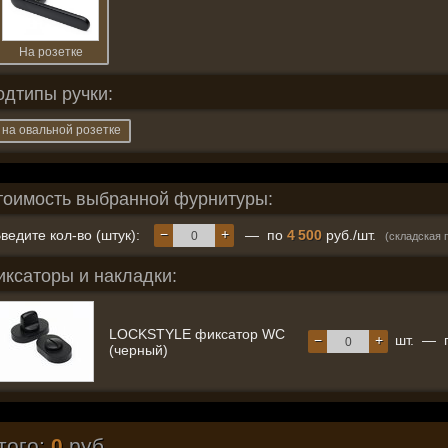
На розетке
одтипы ручки:
на овальной розетке
тоимость выбранной фурнитуры:
−
+
ведите кол-во (штук):
— по
4 500
руб./шт.
(складская 
иксаторы и накладки:
LOCKSTYLE фиксатор WC
−
+
шт.
—
(черный)
того:
0
руб.