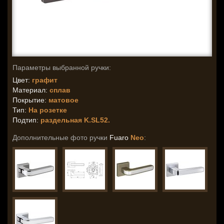
Параметры выбранной ручки:
Цвет:
графит
Материал:
сплав
Покрытие:
матовое
Тип:
На розетке
Подтип:
раздельная K.SL52.
Дополнительные фото ручки
Fuaro
Neo
: