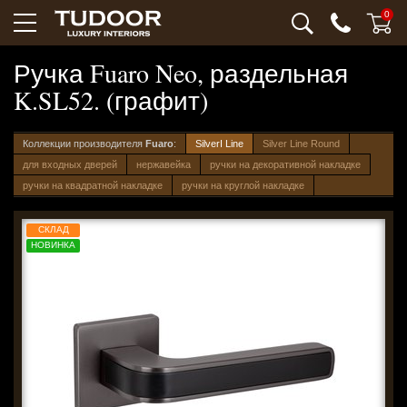
0
Ручка Fuaro Neo, раздельная
K.SL52. (графит)
Коллекции производителя
Fuaro
:
SilverI Line
Silver Line Round
для входных дверей
нержавейка
ручки на декоративной накладке
ручки на квадратной накладке
ручки на круглой накладке
СКЛАД
НОВИНКА