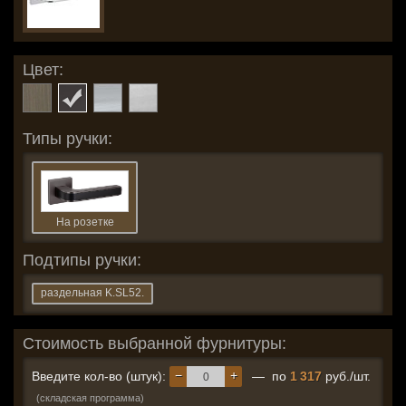
Цвет:
Типы ручки:
На розетке
Подтипы ручки:
раздельная K.SL52.
Стоимость выбранной фурнитуры:
−
+
Введите кол-во (штук):
— по
1 317
руб./шт.
(складская программа)