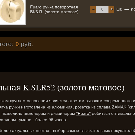
Fuaro ручка поворотная
−
+
шт.
—
п
BK6.R. (золото матовое)
того:
0
руб.
ельная K.SLR52 (золото матовое)
нком круглом основании является ответом вызовам современного и
ятка ручки изготовлена из алюминия, розетка из сплава ZAMAK (спл
я позволило инженерам и дизайнерам
"Fuaro"
добиться оптимальног
соляном тумане - более 96 часов.
более актуальных цветах - выбор самых взыскательных покупателе