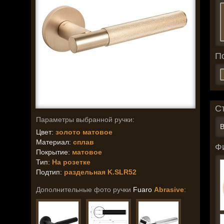
П
С
Параметры выбранной ручки:
В
Цвет:
золото матовое
Материал:
сплав
Ф
Покрытие:
матовое
Тип:
На розетке
Подтип:
раздельная K.SLR52
Дополнительные фото ручки
Fuaro
Abrasive
: