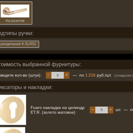
На розетке
одтипы ручки:
раздельная K.SLR52
тоимость выбранной фурнитуры:
−
+
ведите кол-во (штук):
— по
1 216
руб./шт.
(складская 
иксаторы и накладки:
Fuaro накладка на цилиндр
−
+
шт.
—
п
ET.R. (золото матовое)