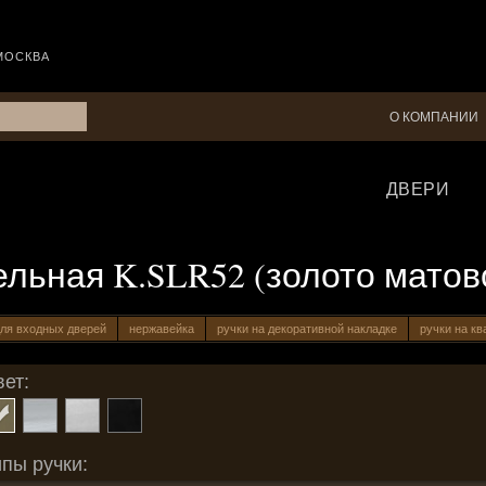
МОСКВА
О КОМПАНИИ
ДВЕРИ
дельная K.SLR52 (золото матов
ля входных дверей
нержавейка
ручки на декоративной накладке
ручки на кв
ет:
пы ручки: