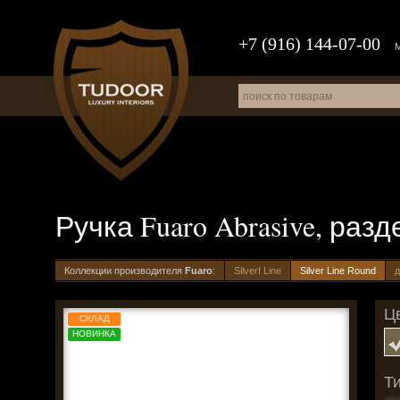
+7 (916) 144-07-00
Ручка Fuaro Abrasive, раз
Коллекции производителя
Fuaro
:
SilverI Line
Silver Line Round
д
Цв
СКЛАД
НОВИНКА
Ти