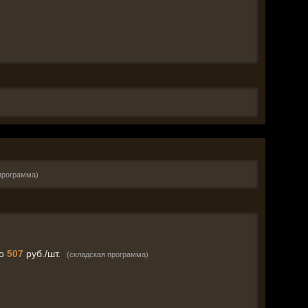
программа)
о
507
руб./шт.
(складская программа)