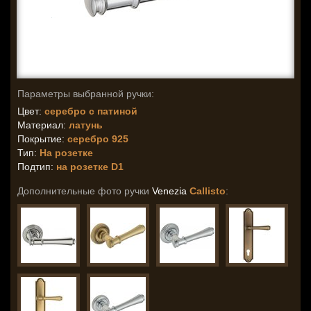
Параметры выбранной ручки:
Цвет:
серебро с патиной
Материал:
латунь
Покрытие:
серебро 925
Тип:
На розетке
Подтип:
на розетке D1
Дополнительные фото ручки
Venezia
Callisto
: