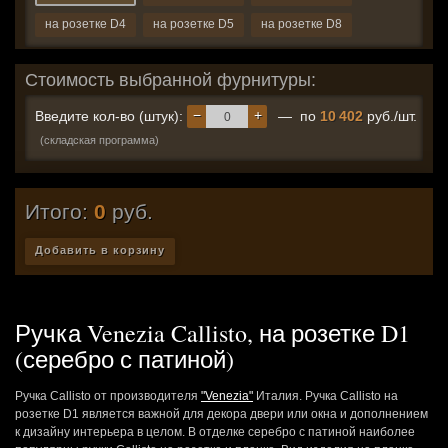
на розетке D4
на розетке D5
на розетке D8
Стоимость выбранной фурнитуры:
−
+
Введите кол-во (штук):
— по
10 402
руб./шт.
(складская программа)
Итого:
0
руб.
Добавить в корзину
Ручка Venezia Callisto, на розетке D1
(серебро с патиной)
Ручка Callisto от производителя
"Venezia"
Италия. Ручка Callisto на
розетке D1 является важной для декора двери или окна и дополнением
к дизайну интерьера в целом. В отделке серебро с патиной наиболее