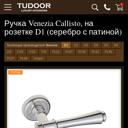
0
Ручка Venezia Callisto, на
розетке D1 (серебро с патиной)
Коллекции производителя
Venezia
:
D1
D2
D3
D4
D5
D6
D8
FSR
FSS
FW
PL02
PL87
PL90
PL92
PL96
PL97
PL98
Unique
СКЛАД