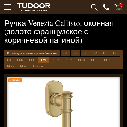
0
Ручка Venezia Callisto, оконная
(золото французское с
коричневой патиной)
Коллекции производителя
Venezia
:
D1
D2
D3
D4
D5
D6
D8
FSR
FSS
FW
PL02
PL87
PL90
PL92
PL96
PL97
PL98
Unique
СКЛАД