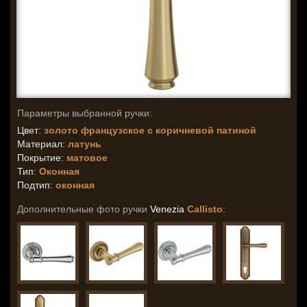
Параметры выбранной ручки:
Цвет:
золото французское с коричневой патиной
Материал:
латунь
Покрытие:
матовое
Тип:
Оконная
Подтип:
оконная
Дополнительные фото ручки
Venezia
Callisto
: