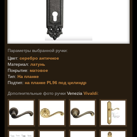
Параметры выбранной ручки:
Цвет:
серебро античное
Материал:
латунь
Покрытие:
матовое
Тип:
На планке
Подтип:
на планке PL96 под цилиндр
Дополнительные фото ручки
Venezia
Vivaldi
: