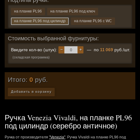
Подтипы ручки:
на планке PL96
на планке PL96 под ключ
на планке PL96 под цилиндр
на планке PL96 с WC
Стоимость выбранной фурнитуры:
−
+
Введите кол-во (штук):
— по
11 069
руб./шт.
(складская программа)
Итого:
0
руб.
Добавить в корзину
Ручка Venezia Vivaldi, на планке PL96
под цилиндр (серебро античное)
Ручка от производителя
"Venezia"
. Ручка Vivaldi на планке PL96 под