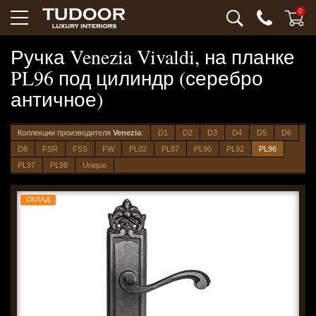
0
Ручка Venezia Vivaldi, на планке
PL96 под цилиндр (серебро
античное)
Коллекции производителя
Venezia
:
D1
D2
D3
D4
D5
D6
D8
FSR
FSS
FW
PL02
PL87
PL90
PL92
PL96
PL97
PL98
Unique
СКЛАД