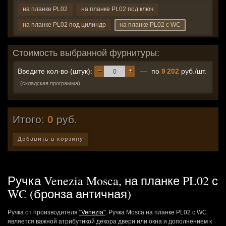
на планке PL02
на планке PL02 под ключ
на планке PL02 под цилиндр
на планке PL02 с WC
Стоимость выбранной фурнитуры:
−
+
Введите кол-во (штук):
— по
9 202
руб./шт.
(складская программа)
Итого:
0
руб.
Добавить в корзину
Ручка Venezia Mosca, на планке PL02 с
WC (бронза античная)
Ручка от производителя
"Venezia"
. Ручка Mosca на планке PL02 с WC
является важной атрибутикой декора двери или окна и дополнением к