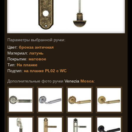
Параметры выбранной ручки:
Цвет:
бронза античная
Материал:
латунь
Покрытие:
матовое
Тип:
На планке
Подтип:
на планке PL02 с WC
Дополнительные фото ручки
Venezia
Mosca
: