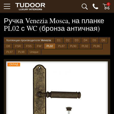
0
Ручка Venezia Mosca, на планке
PL02 с WC (бронза античная)
Коллекции производителя
Venezia
:
D1
D2
D3
D4
D5
D6
D8
FSR
FSS
FW
PL02
PL87
PL90
PL92
PL96
PL97
PL98
Unique
СКЛАД