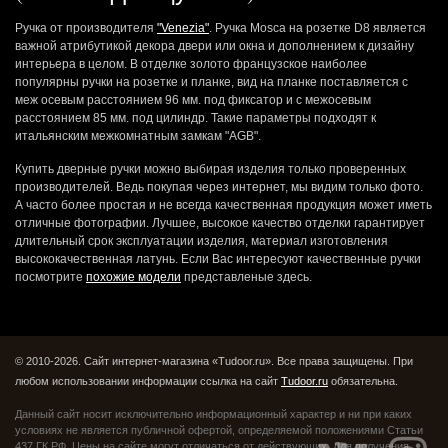
Ручка от производителя
"Venezia"
. Ручка Mosca на розетке D8 является
важной атрибутикой декора двери или окна и дополнением к дизайну
интерьера в целом. В отделке золото французское наиболее
популярны ручки на розетке и планке, вид на планке поставляется с
меж осевым расстоянием 96 мм. под фиксатор и с межосевым
расстоянием 85 мм. под цилиндр. Такие параметры подходят к
итальянским межкомнатным замкам "AGB".
Купить дверные ручки можно выбирая изделия только проверенных
производителей. Ведь покупая через интернет, мы видим только фото.
А часто более простая и не всегда качественная продукция может иметь
отличные фотографии. Лучшее, высокое качество отделки гарантирует
длительный срок эксплуатации изделия, материал изготовления
высококачественная латунь. Если Вас интересуют качественные ручки
посмотрите
похожие модели
представленые здесь.
© 2010-2026. Сайт интернет-магазина «Tudoor.ru». Все права защищены.
При
любом использовании информации ссылка на сайт
Tudoor.ru
обязательна.
Данный сайт носит исключительно информационный характер и ни при каких
условиях не является публичной офертой,
определяемой положениями Статьи
437 ГК РФ. Цены на сайте могут отличаться от действующих.
Для получения