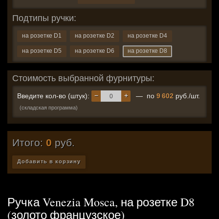
Подтипы ручки:
на розетке D1
на розетке D2
на розетке D4
на розетке D5
на розетке D6
на розетке D8
Стоимость выбранной фурнитуры:
−
+
Введите кол-во (штук):
— по
9 602
руб./шт.
(складская программа)
Итого:
0
руб.
Добавить в корзину
Ручка Venezia Mosca, на розетке D8
(золото французское)