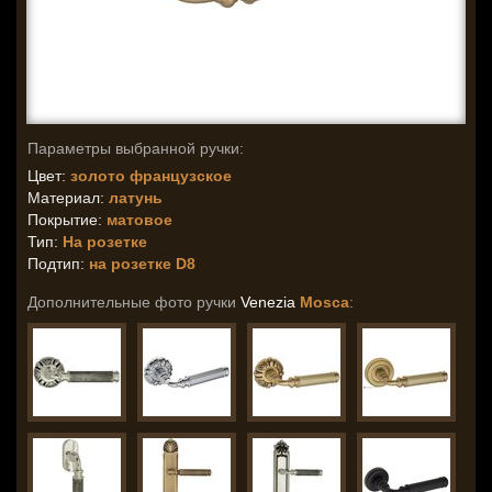
Параметры выбранной ручки:
Цвет:
золото французское
Материал:
латунь
Покрытие:
матовое
Тип:
На розетке
Подтип:
на розетке D8
Дополнительные фото ручки
Venezia
Mosca
: