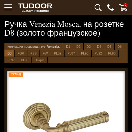
0
Ручка Venezia Mosca, на розетке
D8 (золото французское)
Коллекции производителя
Venezia
:
D1
D2
D3
D4
D5
D6
D8
FSR
FSS
FW
PL02
PL87
PL90
PL92
PL96
PL97
PL98
Unique
СКЛАД