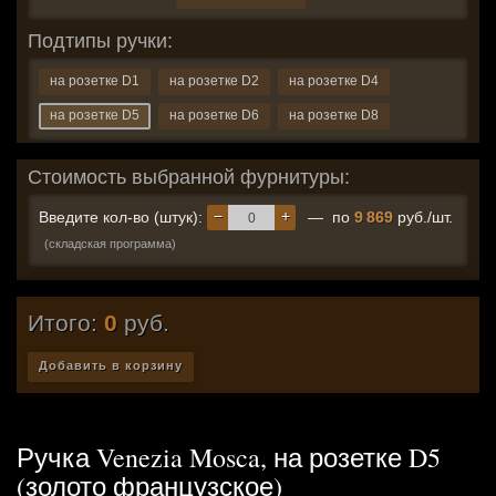
Подтипы ручки:
на розетке D1
на розетке D2
на розетке D4
на розетке D5
на розетке D6
на розетке D8
Стоимость выбранной фурнитуры:
−
+
Введите кол-во (штук):
— по
9 869
руб./шт.
(складская программа)
Итого:
0
руб.
Добавить в корзину
Ручка Venezia Mosca, на розетке D5
(золото французское)