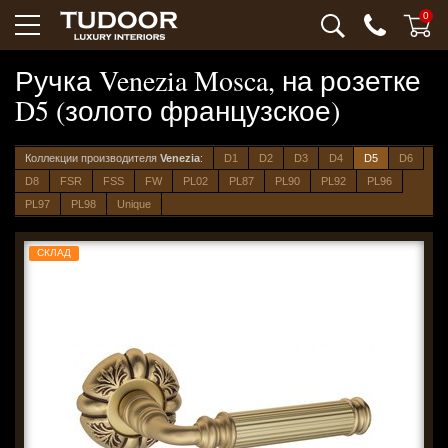
0
Ручка Venezia Mosca, на розетке
D5 (золото французское)
Коллекции производителя
Venezia
:
D1
D2
D3
D4
D5
D6
D8
FSR
FSS
FW
PL02
PL87
PL90
PL92
PL96
PL97
PL98
Unique
СКЛАД