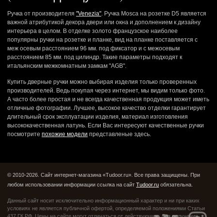
Ручка от производителя
"Venezia"
. Ручка Mosca на розетке D5 является
важной атрибутикой декора двери или окна и дополнением к дизайну
интерьера в целом. В отделке золото французское наиболее
популярны ручки на розетке и планке, вид на планке поставляется с
меж осевым расстоянием 96 мм. под фиксатор и с межосевым
расстоянием 85 мм. под цилиндр. Такие параметры подходят к
итальянским межкомнатным замкам "AGB".
Купить дверные ручки можно выбирая изделия только проверенных
производителей. Ведь покупая через интернет, мы видим только фото.
А часто более простая и не всегда качественная продукция может иметь
отличные фотографии. Лучшее, высокое качество отделки гарантирует
длительный срок эксплуатации изделия, материал изготовления
высококачественная латунь. Если Вас интересуют качественные ручки
посмотрите
похожие модели
представленые здесь.
© 2010-2026. Сайт интернет-магазина «Tudoor.ru». Все права защищены.
При
любом использовании информации ссылка на сайт
Tudoor.ru
обязательна.
Данный сайт носит исключительно информационный характер и ни при каких
условиях не является публичной офертой,
определяемой положениями Статьи
437 ГК РФ. Цены на сайте могут отличаться от действующих.
Для получения