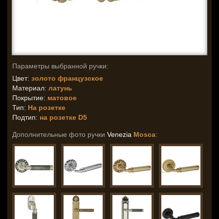
Параметры выбранной ручки:
Цвет:
золото французское
Материал:
латунь
Покрытие:
матовое
Тип:
На розетке
Подтип:
на розетке D5
Дополнительные фото ручки
Venezia
Mosca
: