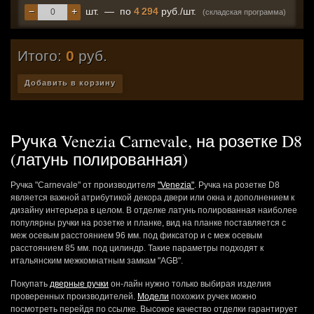
−
+
шт.
—
по
4 294
руб./шт.
(складская программа)
Итого:
0
руб.
Добавить в корзину
Ручка Venezia Carnevale, на розетке D8
(латунь полированная)
Ручка "Carnevale" от производителя
"Venezia"
. Ручка на розетке D8
является важной атрибутикой декора двери или окна и дополнением к
дизайну интерьера в целом. В отделке латунь полированная наиболее
популярны ручки на розетке и планке, вид на планке поставляется с
меж осевым расстоянием 96 мм. под фиксатор и с меж осевым
расстоянием 85 мм. под цилиндр. Такие параметры подходят к
итальянским межкомнатным замкам "AGB".
Покупать
дверные ручки
он-лайн нужно только выбирая изделия
проверенных производителей.
Модели
похожих ручек можно
посмотреть перейдя по ссылке. Высокое качество отделки гарантирует