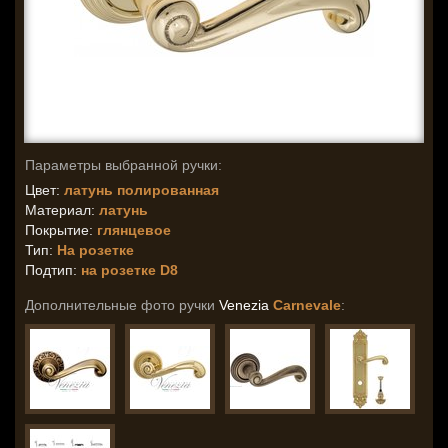
Параметры выбранной ручки:
Цвет:
латунь полированная
Материал:
латунь
Покрытие:
глянцевое
Тип:
На розетке
Подтип:
на розетке D8
Дополнительные фото ручки
Venezia
Carnevale
: