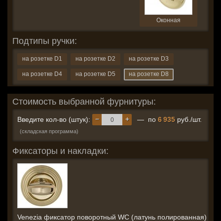
Оконная
Подтипы ручки:
на розетке D1
на розетке D2
на розетке D3
на розетке D4
на розетке D5
на розетке D8
Стоимость выбранной фурнитуры:
−
+
Введите кол-во (штук):
— по
6 935
руб./шт.
(складская программа)
Фиксаторы и накладки:
Venezia фиксатор поворотный WC (латунь полированная)