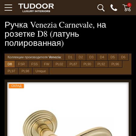
0
Ручка Venezia Carnevale, на
розетке D8 (латунь
полированная)
Коллекции производителя
Venezia
:
D1
D2
D3
D4
D5
D6
D8
FSR
FSS
FW
PL02
PL87
PL90
PL92
PL96
PL97
PL98
Unique
СКЛАД