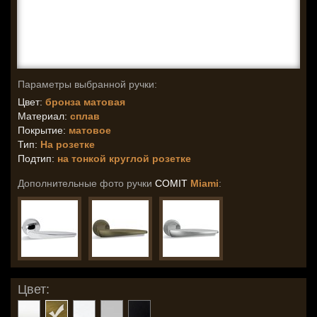
Параметры выбранной ручки:
Цвет:
бронза матовая
Материал:
сплав
Покрытие:
матовое
Тип:
На розетке
Подтип:
на тонкой круглой розетке
Дополнительные фото ручки
COMIT
Miami
:
Цвет: