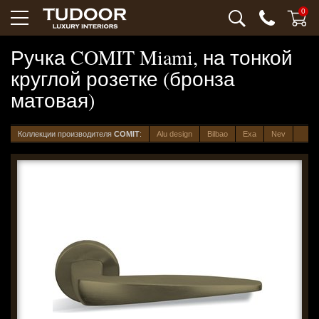
0
Ручка COMIT Miami, на тонкой
круглой розетке (бронза
матовая)
Коллекции производителя
COMIT
:
Alu design
Bilbao
Exa
Nev