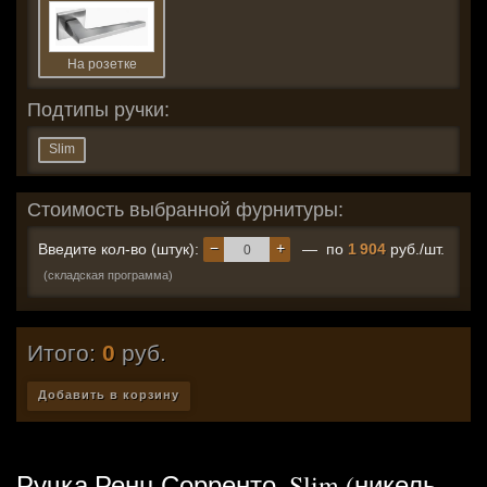
На розетке
Подтипы ручки:
Slim
Стоимость выбранной фурнитуры:
−
+
Введите кол-во (штук):
— по
1 904
руб./шт.
(складская программа)
Итого:
0
руб.
Добавить в корзину
Ручка Ренц Сорренто, Slim (никель