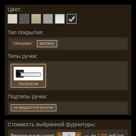
Цвет:
Тип покрытия:
глянцевое
матовое
Типы ручки:
На розетке
Подтипы ручки:
на квадратной розетке
Стоимость выбранной фурнитуры:
−
+
Введите кол-во (штук):
— по
1 201
руб./шт.