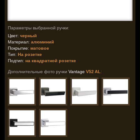
Параметры выбранной ручки:
Цвет:
черный
Материал:
алюминий
Покрытие:
матовое
Тип:
На розетке
Подтип:
на квадратной розетке
Дополнительные фото ручки
Vantage
V52 AL
: