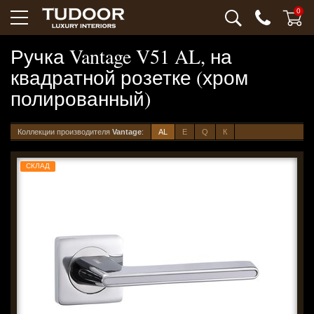
0
Ручка Vantage V51 AL, на
квадратной розетке (хром
полированный)
Коллекции производителя
Vantage
:
AL
E
Q
К
СКЛАД