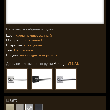
Параметры выбранной ручки:
Цвет:
хром полированный
Материал:
алюминий
Покрытие:
глянцевое
Тип:
На розетке
Подтип:
на квадратной розетке
Дополнительные фото ручки
Vantage
V51 AL
:
Цвет: