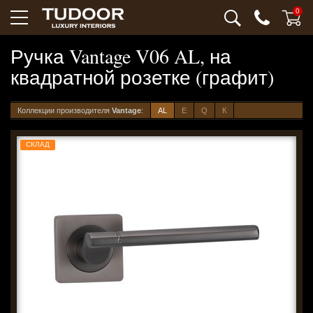
0
Ручка Vantage V06 AL, на
квадратной розетке (графит)
Коллекции производителя
Vantage
:
AL
E
Q
К
СКЛАД