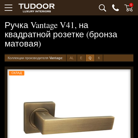
0
Ручка Vantage V41, на
квадратной розетке (бронза
матовая)
Коллекции производителя
Vantage
:
AL
E
Q
К
СКЛАД