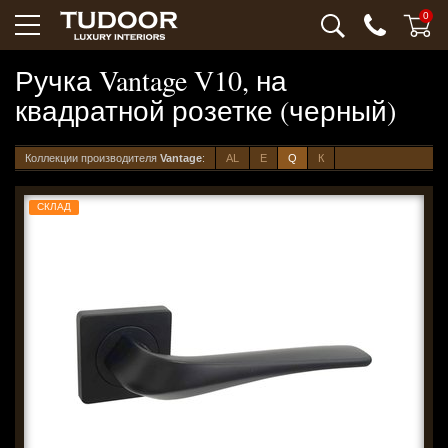
0
Ручка Vantage V10, на
квадратной розетке (черный)
Коллекции производителя
Vantage
:
AL
E
Q
К
СКЛАД