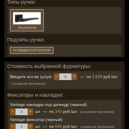
Типы ручки:
На розетке
Подтипы ручки:
на квадратной розетке
Стоимость выбранной фурнитуры:
−
+
Введите кол-во (штук):
— по
1 629
руб./шт.
(складская программа)
Фиксаторы и накладки:
Vantage накладка под цилиндр (черный)
−
+
шт.
—
по
343
руб./шт.
(складская программа)
Vantage фиксатор (черный)
−
+
шт.
—
по
600
руб./шт.
(складская программа)