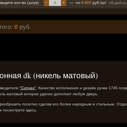
−
+
ведите кол-во (штук):
— по
6 802
руб./шт.
(35 дней на
того:
0
руб.
оконная dk (никель матовый)
изводителя
"Convex"
. Качество исполнения и дизайн ручки 1745 поз
ель матовый которая удачно дополнит любую дверь.
еобразить полотно сделав его более нарядным и стильным. Отдел
к посмотрите здесь.