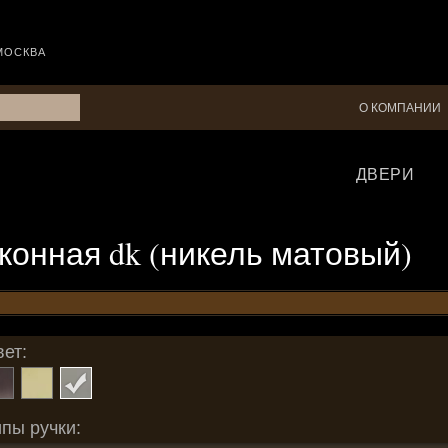
МОСКВА
О КОМПАНИИ
ДВЕРИ
 оконная dk (никель матовый)
ет:
пы ручки: