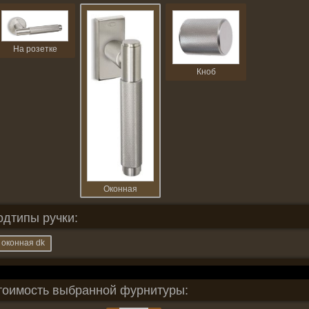
На розетке
Кноб
Оконная
одтипы ручки:
оконная dk
тоимость выбранной фурнитуры: