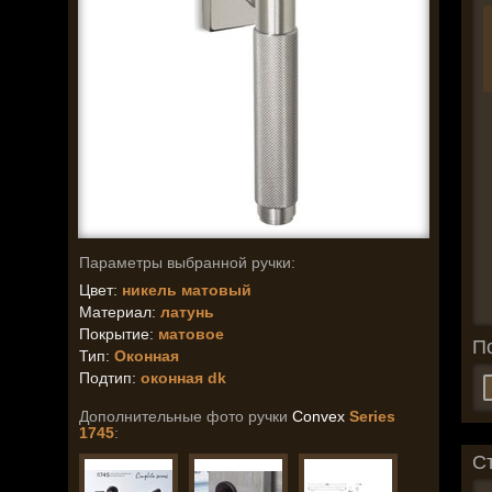
Параметры выбранной ручки:
Цвет:
никель матовый
Материал:
латунь
Покрытие:
матовое
П
Тип:
Оконная
Подтип:
оконная dk
Дополнительные фото ручки
Convex
Series
1745
:
С