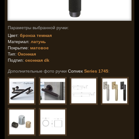
Параметры выбранной ручки:
Цвет:
бронза темная
Материал:
латунь
Покрытие:
матовое
Тип:
Оконная
Подтип:
оконная dk
Дополнительные фото ручки
Convex
Series 1745
: