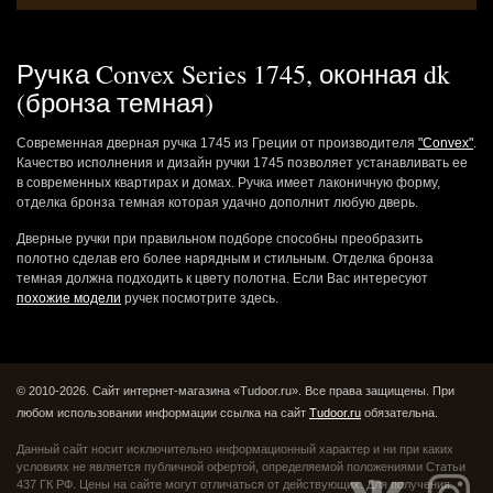
Ручка Convex Series 1745, оконная dk
(бронза темная)
Современная дверная ручка 1745 из Греции от производителя
"Convex"
.
Качество исполнения и дизайн ручки 1745 позволяет устанавливать ее
в современных квартирах и домах. Ручка имеет лаконичную форму,
отделка бронза темная которая удачно дополнит любую дверь.
Дверные ручки при правильном подборе способны преобразить
полотно сделав его более нарядным и стильным. Отделка бронза
темная должна подходить к цвету полотна. Если Вас интересуют
похожие модели
ручек посмотрите здесь.
© 2010-2026. Сайт интернет-магазина «Tudoor.ru». Все права защищены.
При
любом использовании информации ссылка на сайт
Tudoor.ru
обязательна.
Данный сайт носит исключительно информационный характер и ни при каких
условиях не является публичной офертой,
определяемой положениями Статьи
437 ГК РФ. Цены на сайте могут отличаться от действующих.
Для получения