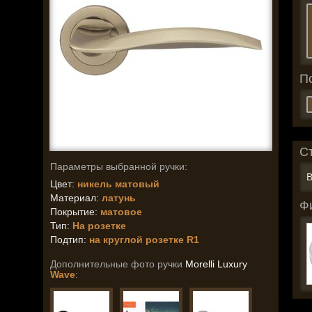
П
С
Параметры выбранной ручки:
В
Цвет:
никель матовый
Материал:
латунь
Ф
Покрытие:
матовое
Тип:
На розетке
Подтип:
на круглой розетке R1
Дополнительные фото ручки
Morelli Luxury
Wave
: