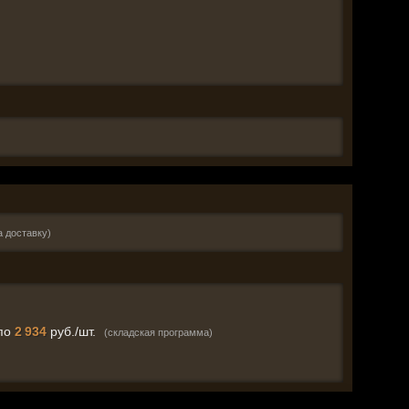
а доставку)
по
2 934
руб./шт.
(складская программа)