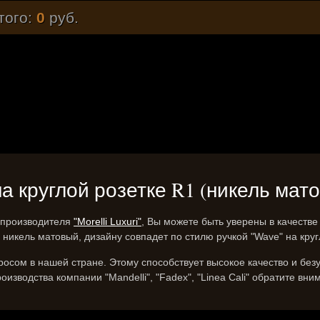
того:
0
руб.
 на круглой розетке R1 (никель мат
й производителя
"Morelli Luxuri"
, Вы можете быть уверены в качеств
е никель матовый, дизайну совпадет по стилю ручкой "Wave" на круг
осом в нашей стране. Этому способствует высокое качество и без
изводства компании "Mandelli", "Fadex", "Linea Cali" обратите вн