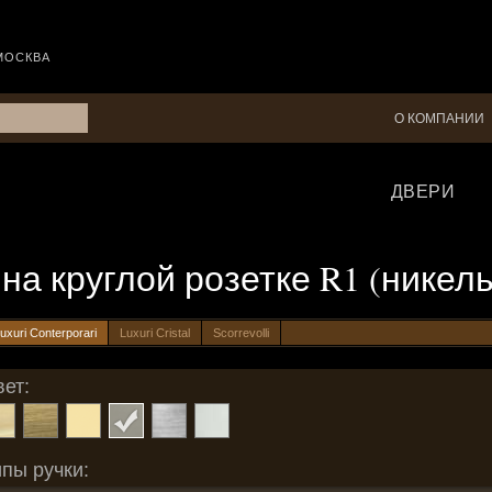
МОСКВА
О КОМПАНИИ
ДВЕРИ
, на круглой розетке R1 (никел
uxuri Conterporari
Luxuri Cristal
Scorrevolli
ет:
пы ручки: