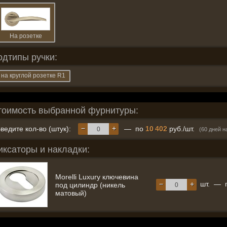
На розетке
одтипы ручки:
на круглой розетке R1
тоимость выбранной фурнитуры:
−
+
ведите кол-во (штук):
— по
10 402
руб./шт.
(60 дней н
иксаторы и накладки:
Morelli Luxury ключевина
−
+
шт.
—
под цилиндр (никель
матовый)