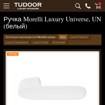
0
Ручка Morelli Luxury Universe, UN
(белый)
Коллекции производителя
Morelli Luxury
:
Eco
Luxuri Classico
Luxuri Conterporari
Luxuri Cristal
Scorrevolli
СКЛАД