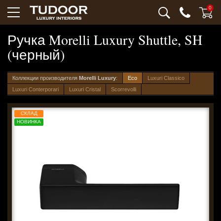
0
Ручка Morelli Luxury Shuttle, SH
(черный)
Коллекции производителя
Morelli Luxury
:
Eco
Luxuri Classico
Luxuri Conterporari
Luxuri Cristal
Scorrevolli
СКЛАД
НОВИНКА