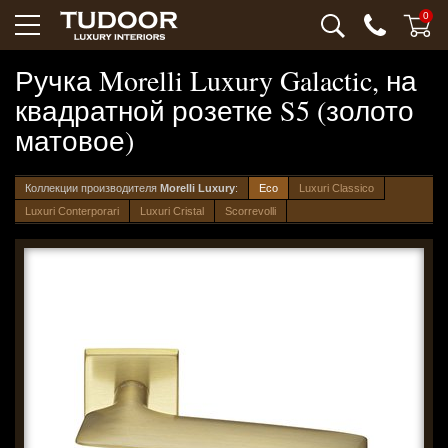
0
Ручка Morelli Luxury Galactic, на
квадратной розетке S5 (золото
матовое)
Коллекции производителя
Morelli Luxury
:
Eco
Luxuri Classico
Luxuri Conterporari
Luxuri Cristal
Scorrevolli