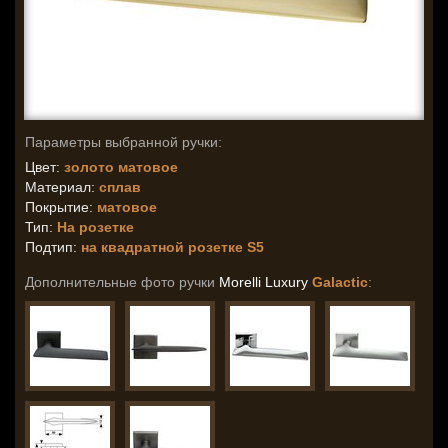
Параметры выбранной ручки:
Цвет:
золото матовое
Материал:
сплав
Покрытие:
матовое
Тип:
На розетке
Подтип:
на квадратной розетке S5
Дополнительные фото ручки
Morelli Luxury
Galactic
: