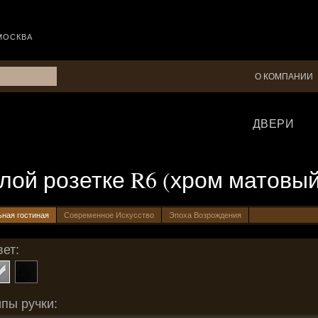
МОСКВА
О КОМПАНИИ
ДВЕРИ
углой розетке R6 (хром матовый
ьная гостиная
Современное Искусство
Эпоха Возрождения
ет:
пы ручки: