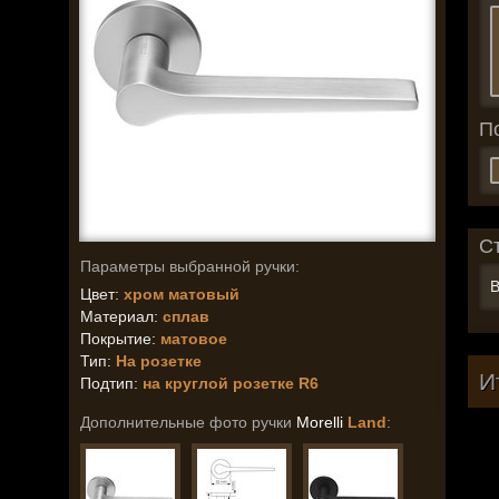
П
С
Параметры выбранной ручки:
В
Цвет:
хром матовый
Материал:
сплав
Покрытие:
матовое
Тип:
На розетке
И
Подтип:
на круглой розетке R6
Дополнительные фото ручки
Morelli
Land
: