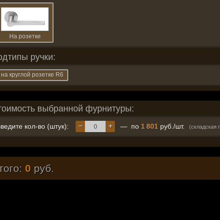
На розетке
одтипы ручки:
на круглой розетке R6
тоимость выбранной фурнитуры:
−
+
ведите кол-во (штук):
— по
1 801
руб./шт.
(складская 
того:
0
руб.