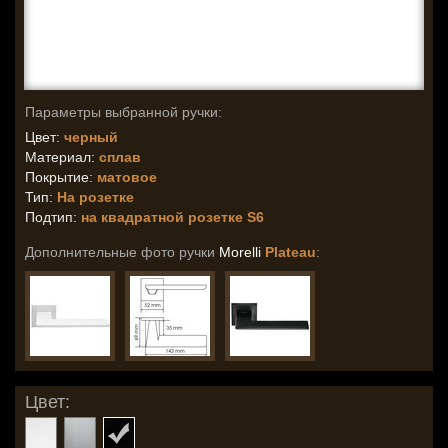
Параметры выбранной ручки:
Цвет:
черный
Материал:
сплав
Покрытие:
матовое
Тип:
На розетке
Подтип:
на квадратной розетке S6
Дополнительные фото ручки
Morelli
Plateau
:
Цвет: