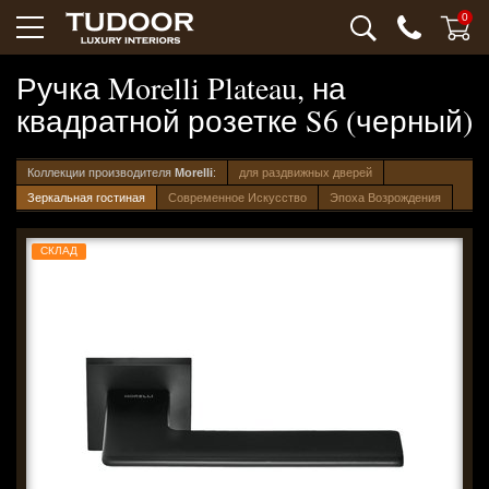
0
Ручка Morelli Plateau, на
квадратной розетке S6 (черный)
Коллекции производителя
Morelli
:
для раздвижных дверей
Зеркальная гостиная
Современное Искусство
Эпоха Возрождения
СКЛАД