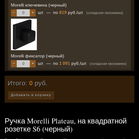
Morelli ключевина (черный)
−
+
шт.
—
по
819
руб./шт.
(складская программа)
Morelli фиксатор (черный)
−
+
шт.
—
по
1 091
руб./шт.
(складская программа)
Итого:
0
руб.
Добавить в корзину
Ручка Morelli Plateau, на квадратной
розетке S6 (черный)