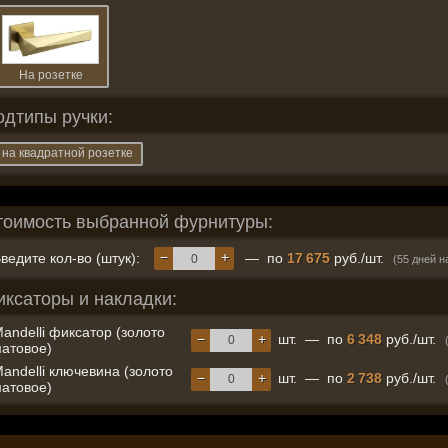
На розетке
одтипы ручки:
на квадратной розетке
тоимость выбранной фурнитуры:
−
+
ведите кол-во (штук):
— по
17 675
руб./шт.
(55 дней н
иксаторы и накладки:
andelli фиксатор (золото
−
+
шт.
—
по
6 348
руб./шт.
атовое)
andelli ключевина (золото
−
+
шт.
—
по
2 738
руб./шт.
атовое)