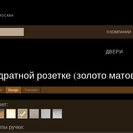
МОСКВА
О КОМПАНИИ
ДВЕРИ
вадратной розетке (золото мато
pé
Design
Tuscany
ет:
пы ручки: