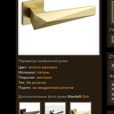
П
С
Параметры выбранной ручки:
В
Цвет:
золото матовое
Материал:
латунь
Ф
Покрытие:
матовое
Тип:
На розетке
M
Подтип:
на квадратной розетке
м
M
Дополнительные фото ручки
Mandelli
Zeit
:
м