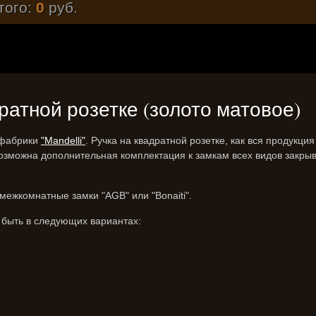
того:
0
руб.
адратной розетке (золото матовое)
й фабрики
"Mandelli"
. Ручка на квадратной розетке, как вся продукц
озможна дополнительная комплектация к замкам всех видов закрыв
ежкомнатные замки "AGB" или "Bonaiti".
 быть в следующих вариантах: