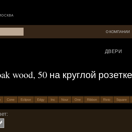
МОСКВА
О КОМПАНИИ
ДВЕРИ
ak wood, 50 на круглой розетке
o
Cone
Eclipse
Edgy
Inc
Nour
One
Ribbon
Rivio
Square
ет: