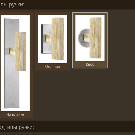
пы ручки:
Кноб
Оконная
На планке
одтипы ручки: