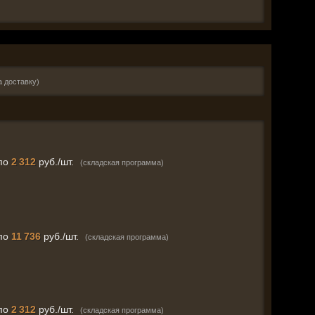
а доставку)
по
2 312
руб./шт.
(складская программа)
по
11 736
руб./шт.
(складская программа)
по
2 312
руб./шт.
(складская программа)