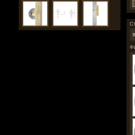
С
В
Ф