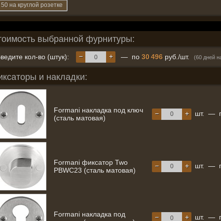
50 на круглой розетке
тоимость выбранной фурнитуры:
−
+
ведите кол-во (штук):
— по
30 496
руб./шт.
(60 дней н
иксаторы и накладки:
Formani накладка под ключ
−
+
шт.
—
(сталь матовая)
Formani фиксатор Two
−
+
шт.
—
PBWC23 (сталь матовая)
Formani накладка под
−
+
шт.
—