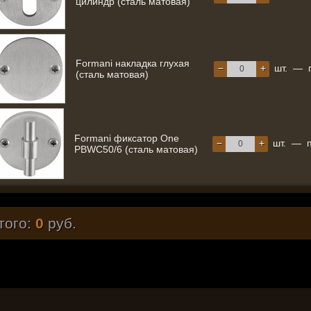
цилиндр (сталь матовая)
Formani накладка глухая
−
+
шт.
—
(сталь матовая)
Formani фиксатор One
−
+
шт.
—
PBWC50/6 (сталь матовая)
того:
0
руб.