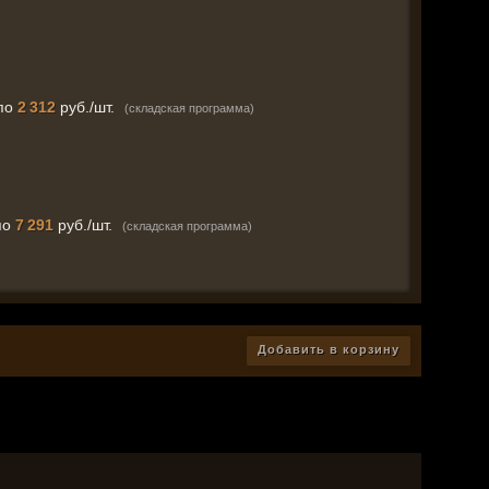
по
2 312
руб./шт.
(складская программа)
по
7 291
руб./шт.
(складская программа)
Добавить в корзину