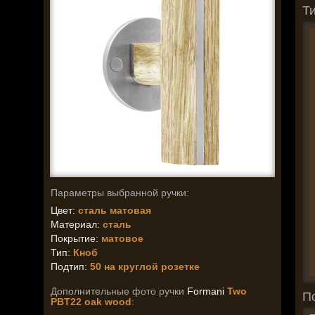
Ти
Параметры выбранной ручки:
Цвет:
сталь матовая
Материал:
сталь
Покрытие:
матовое
Тип:
Кноб
Подтип:
50 на круглой розетке
Дополнительные фото ручки
Formani
Two
П
PBT22 oak wood
: