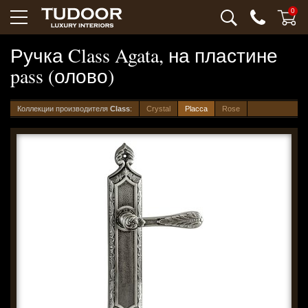
0
Ручка Class Agata, на пластине
pass (олово)
Коллекции производителя
Class
:
Crystal
Placca
Rose