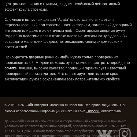
центральная линия с точками, создает необычный декоративный
эффект крыла стрекозы.
Сложный и вычурный дизайн "Agata" олово удачно впишется в
переосмысленный под современность историзм, помпезный дворцовый
интерьер или даже в эклектичный лофт. Смонтировав дверную ручку
"Agata" на пластине pass в отделке олово на межкомнатную дверь, Вы
создадите маленький шедевр, потрясающего своим видом гостей и
посетителей.
Приобретать дверные ручки он-лайн нужно только проверенных
производителей. Модели похожих ручек можно посмотреть перейдя по
ссылке
. Лучшее, высокое качество продукции гарантирует известный
проверенный производитель. Что гарантирует длительный срок
эксплуатации ручки с сохранением всех потребительских свойств.
© 2010-2026. Сайт интернет-магазина «Tudoor.ru». Все права защищены.
При
любом использовании информации ссылка на сайт
Tudoor.ru
обязательна.
Данный сайт носит исключительно информационный характер и ни при каких
условиях не является публичной офертой,
определяемой положениями Статьи
437 ГК РФ. Цены на сайте могут отличаться от действующих.
Для получения
точной информации о стоимости товаров, пожалуйста, обращайтесь к нашим