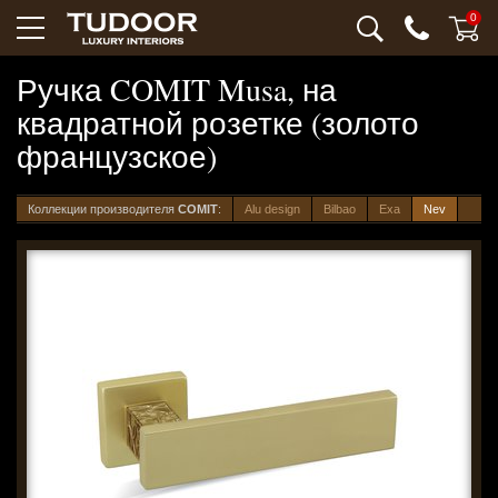
0
Ручка COMIT Musa, на
квадратной розетке (золото
французское)
Коллекции производителя
COMIT
:
Alu design
Bilbao
Exa
Nev