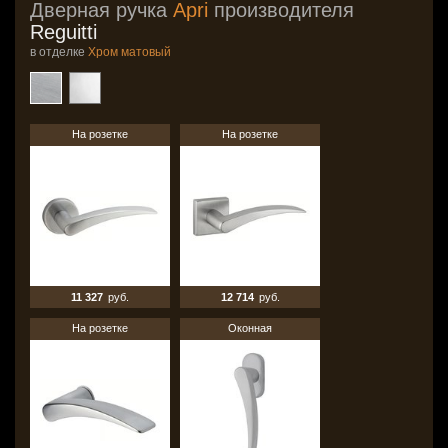
Дверная ручка
Apri
производителя
Reguitti
в отделке
Хром матовый
На розетке
На розетке
11 327
руб.
12 714
руб.
На розетке
Оконная