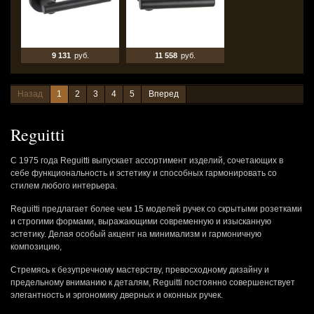
9 131
руб.
11 558
руб.
Назад
1
2
3
4
5
Вперед
Reguitti
С 1975 года Reguitti выпускает ассортимент изделий, сочетающих в
себе функциональность и эстетику и способных гармонировать со
стилем любого интерьера.
Reguitti предлагает более чем 15 моделей ручек со скрытыми розетками
и строгими формами, выражающими современную и изысканную
эстетику. Делая особый акцент на минимализм и гармоничную
композицию,
Стремясь к безупречному мастерству, превосходному дизайну и
предельному вниманию к деталям, Reguitti постоянно совершенствует
элегантность и эргономику дверных и оконных ручек.