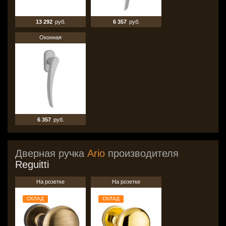
13 292
руб.
6 357
руб.
Оконная
6 357
руб.
Дверная ручка
Ario
производителя
Reguitti
На розетке
На розетке
СКЛАД
СКЛАД