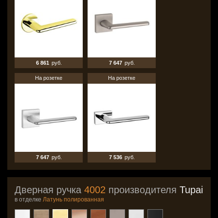
6 861
руб.
7 647
руб.
На розетке
На розетке
7 647
руб.
7 536
руб.
Дверная ручка
4002
производителя
Tupai
в отделке
Латунь полированная