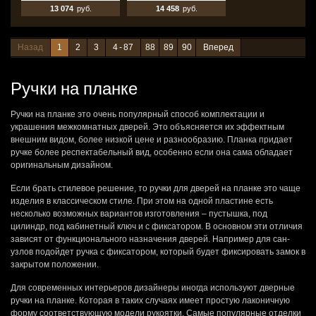
13 074
руб.
14 458
руб.
Назад
1
2
3
4 - 87
88
89
90
Вперед
Ручки на планке
Ручки на планке это очень популярный способ комплектации и
украшения межкомнатных дверей. Это объясняется их эффектным
внешним видом, более низкой цене и разнообразию. Планка придает
ручке более респектабельный вид, особенно если она сама обладает
оригинальным дизайном.
Если брать стилевое решение, то ручки для дверей на планке это чаще
изделия в классическом стиле. При этом на одной пластине есть
несколько возможных вариантов изготовления – пустышка, под
цилиндр, под кабинетный ключ и с фиксатором. В основном эти отличия
зависят от функционального назначения дверей. Например для сан-
узлов подойдет ручка с фиксатором, который будет фиксировать замок в
закрытом положении.
Для современных интерьеров дизайнеры иногда используют дверные
ручки на планке. Которая в таких случаях имеет простую лаконичную
форму соответствующую модели рукоятки. Самые популярные отделки