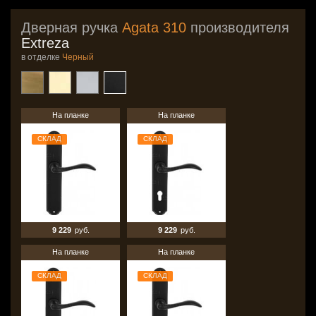
Дверная ручка
Agata 310
производителя
Extreza
в отделке
Черный
На планке
На планке
СКЛАД
СКЛАД
9 229
руб.
9 229
руб.
На планке
На планке
СКЛАД
СКЛАД