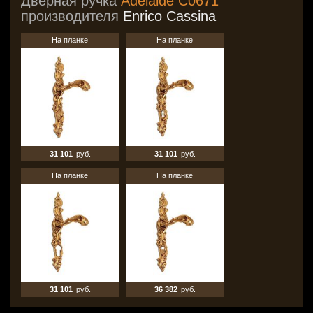
Дверная ручка
Adelaide C0671
производителя
Enrico Cassina
На планке
На планке
31 101
руб.
31 101
руб.
На планке
На планке
31 101
руб.
36 382
руб.