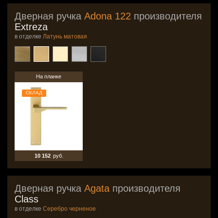
Дверная ручка
Adona 122
производителя
Extreza
в отделке
Латунь матовая
На планке
СКЛАД
10 152
руб.
Дверная ручка
Agata
производителя
Class
в отделке
Серебро черненое