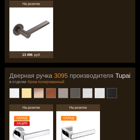
На розетке
13 496
руб.
Дверная ручка
3095
производителя
Tupai
в отделке
Хром полированный
На розетке
На розетке
СКЛАД
СКЛАД
АКЦИЯ