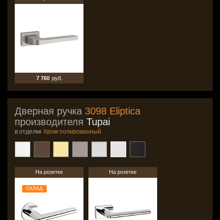
7 760
руб.
Дверная ручка
3098 Eliptica
производителя
Tupai
в отделке
Хром полированный
На розетке
На розетке
СКЛАД