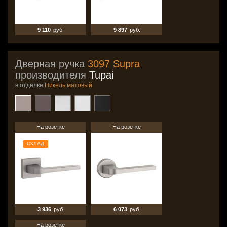
9 110
руб.
9 897
руб.
Дверная ручка
3097 Supra
производителя
Tupai
в отделке
Никель матовый
На розетке
На розетке
СКЛАД
3 936
руб.
6 073
руб.
На розетке