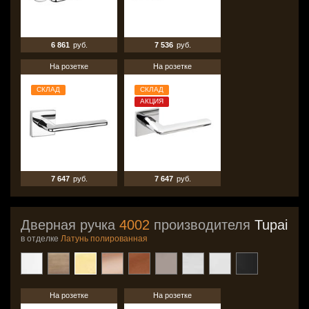
6 861
руб.
7 536
руб.
На розетке
На розетке
СКЛАД
СКЛАД
АКЦИЯ
7 647
руб.
7 647
руб.
Дверная ручка
4002
производителя
Tupai
в отделке
Латунь полированная
На розетке
На розетке