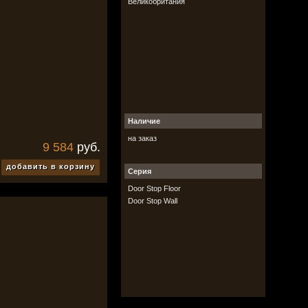
Великобритания
Наличие
на заказ
9 584
руб.
добавить в корзину
Серия
Door Stop Floor
Door Stop Wall