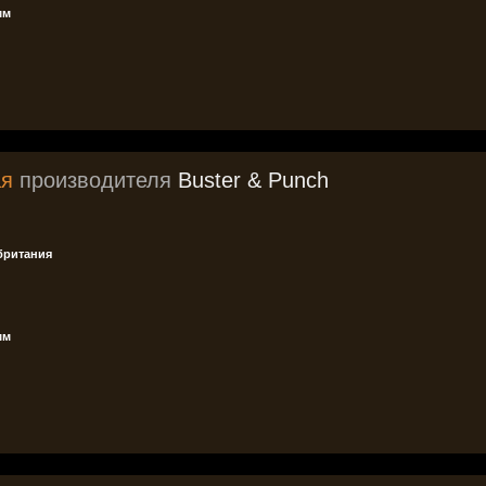
мм
ая
производителя
Buster & Punch
британия
мм