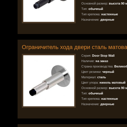
Основной размер:
высота 90 
Тип:
обычный
Тип крепежа:
настенные
Назначение:
дверные
Ограничитель хода двери сталь матов
Серия:
Door Stop Wall
Наличие:
на заказ
Страна производства:
Велико
Цвет резинки:
черный
Материал:
сталь
Цвет упора:
никель матовый
Основной размер:
высота 90 
Тип:
обычный
Тип крепежа:
настенные
Назначение:
дверные