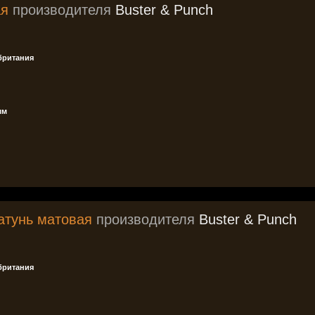
ая
производителя
Buster & Punch
британия
мм
атунь матовая
производителя
Buster & Punch
британия