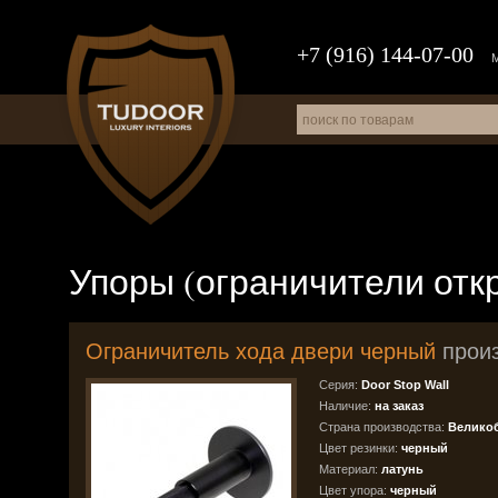
+7 (916) 144-07-00
Упоры (ограничители от
Ограничитель хода двери черный
прои
Серия:
Door Stop Wall
Наличие:
на заказ
Страна производства:
Велико
Цвет резинки:
черный
Материал:
латунь
Цвет упора:
черный