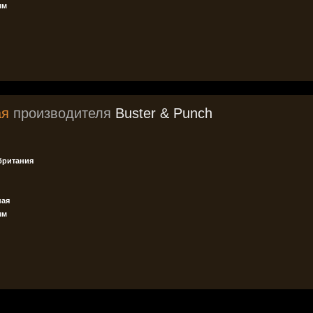
мм
ая
производителя
Buster & Punch
британия
ная
мм