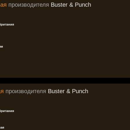
вая
производителя
Buster & Punch
британия
мм
ая
производителя
Buster & Punch
британия
ная