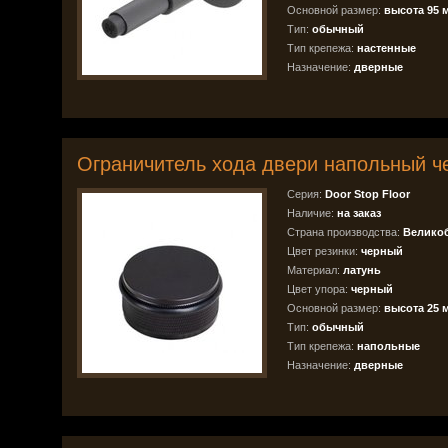
Основной размер:
высота 95 
Тип:
обычный
Тип крепежа:
настенные
Назначение:
дверные
Ограничитель хода двери напольный ч
Серия:
Door Stop Floor
Наличие:
на заказ
Страна производства:
Велико
Цвет резинки:
черный
Материал:
латунь
Цвет упора:
черный
Основной размер:
высота 25 
Тип:
обычный
Тип крепежа:
напольные
Назначение:
дверные