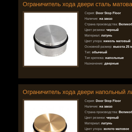
Ограничитель хода двери сталь матов
Серия:
Door Stop Floor
Наличие:
на заказ
Страна производства:
Велико
Цвет резинки:
черный
Материал:
латунь
Цвет упора:
никель матовый
Основной размер:
высота 25 
Тип:
обычный
Тип крепежа:
напольные
Назначение:
дверные
Ограничитель хода двери напольный л
Серия:
Door Stop Floor
Наличие:
на заказ
Страна производства:
Велико
Цвет резинки:
черный
Материал:
латунь
Цвет упора:
золото матовое