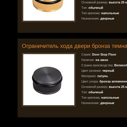
Основной размер:
высота 25 
Тип:
обычный
Тип крепежа:
напольные
Назначение:
дверные
Ограничитель хода двери бронза темн
Серия:
Door Stop Floor
Наличие:
на заказ
Страна производства:
Велико
Цвет резинки:
черный
Материал:
латунь
Цвет упора:
бронза затемнен
Основной размер:
высота 25 
Тип:
обычный
Тип крепежа:
напольные
Назначение:
дверные