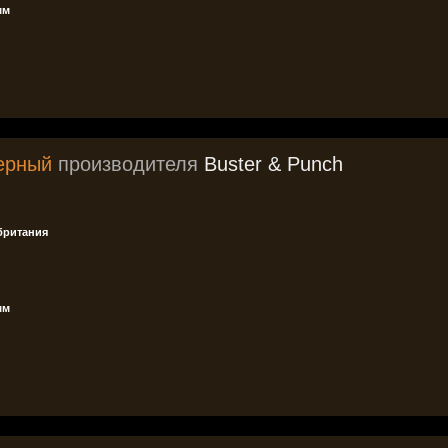
мм
ерный
производителя
Buster & Punch
британия
мм