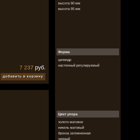
Vantage
высота 90 мм
Venezia
высота 95 мм
Verum
Форма
цилиндр
настенный регулируемый
7 237
руб.
добавить в корзину
Цвет упора
золото матовое
никель матовый
бронза затемненная
черный