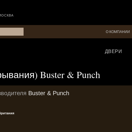
МОСКВА
О КОМПАНИИ
ДВЕРИ
крывания)
Buster & Punch
зводителя
Buster & Punch
британия