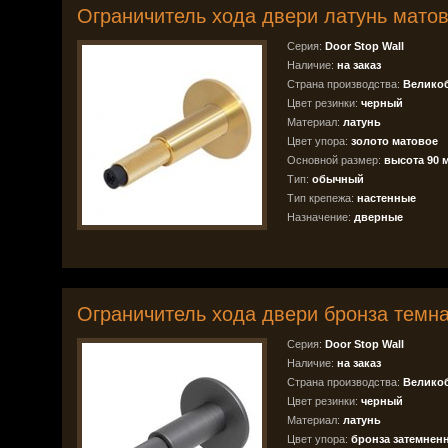
Ограничитель хода двери латунь мато
Серия:
Door Stop Wall
Наличие:
на заказ
Страна производства:
Велико
Цвет резинки:
черный
Материал:
латунь
Цвет упора:
золото матовое
Основной размер:
высота 90 
Тип:
обычный
Тип крепежа:
настенные
Назначение:
дверные
Ограничитель хода двери бронза темн
Серия:
Door Stop Wall
Наличие:
на заказ
Страна производства:
Велико
Цвет резинки:
черный
Материал:
латунь
Цвет упора:
бронза затемнен