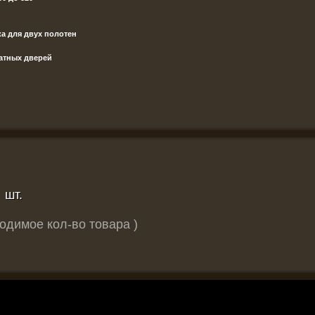
а для двух полотен
атных дверей
шт.
одимое кол-во товара )