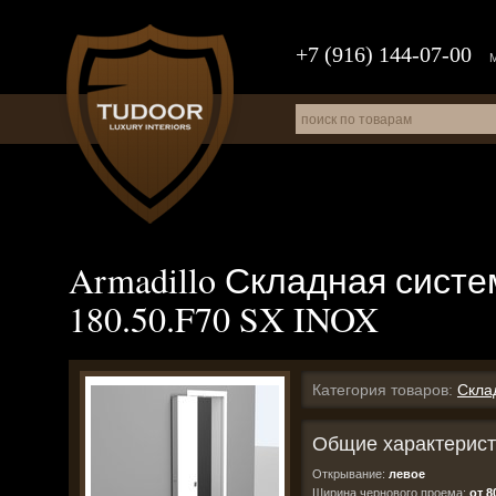
+7 (916) 144-07-00
Armadillo Складная сис
180.50.F70 SX INOX
Категория товаров:
Скла
Общие характерист
Открывание:
левое
Ширина чернового проема:
от 8