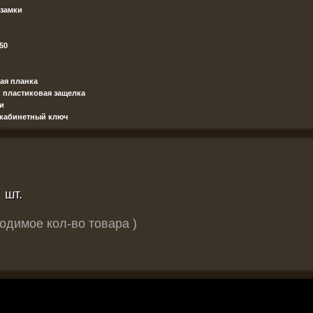
замки
50
ная планка
:
пластиковая защелка
и
 кабинетный ключ
шт.
одимое кол-во товара )