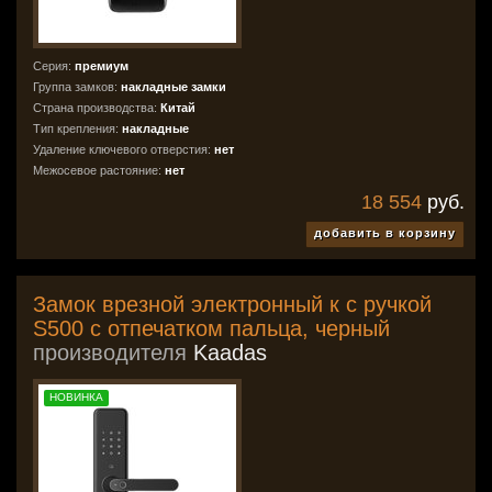
Серия:
премиум
Группа замков:
накладные замки
Страна производства:
Китай
Тип крепления:
накладные
Удаление ключевого отверстия:
нет
Межосевое растояние:
нет
18 554
руб.
добавить в корзину
Замок врезной электронный к с ручкой
S500 с отпечатком пальца, черный
производителя
Kaadas
НОВИНКА