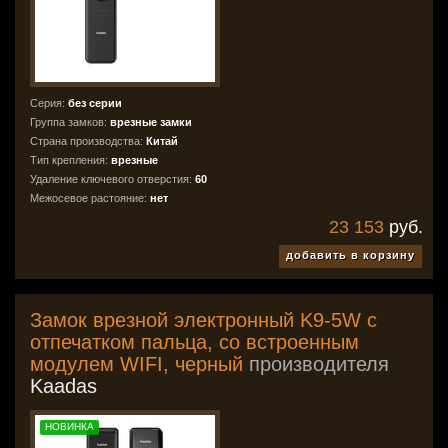
Серия:
без серии
Группа замков:
врезные замки
Страна производства:
Китай
Тип крепления:
врезные
Удаление ключевого отверстия:
60
Межосевое растояние:
нет
23 153
руб.
добавить в корзину
Замок врезной электронный K9-5W с
отпечатком пальца, со встроенным
модулем WIFI, черный
производителя
Kaadas
НОВИНКА