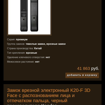
Серия:
премиум
Группа замков:
тяжелые замки, врезные замки
Страна производства:
Китай
Тип крепления:
врезные
Удаление ключевого отверстия:
нет
Межосевое растояние:
нет
41 863
руб.
добавить в корзину
Замок врезной электронный K20-F 3D
Face с распознованием лица и
отпечатком пальца, черный