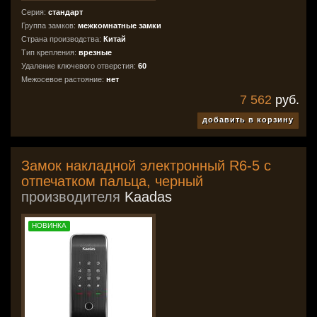
Серия:
стандарт
Группа замков:
межкомнатные замки
Страна производства:
Китай
Тип крепления:
врезные
Удаление ключевого отверстия:
60
Межосевое растояние:
нет
7 562
руб.
добавить в корзину
Замок накладной электронный R6-5 с
отпечатком пальца, черный
производителя
Kaadas
НОВИНКА