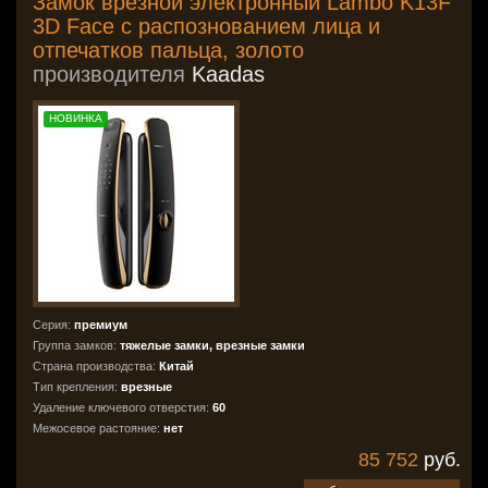
Замок врезной электронный Lambo K13F
3D Face с распознованием лица и
отпечатков пальца, золото
производителя
Kaadas
НОВИНКА
Серия:
премиум
Группа замков:
тяжелые замки, врезные замки
Страна производства:
Китай
Тип крепления:
врезные
Удаление ключевого отверстия:
60
Межосевое растояние:
нет
85 752
руб.