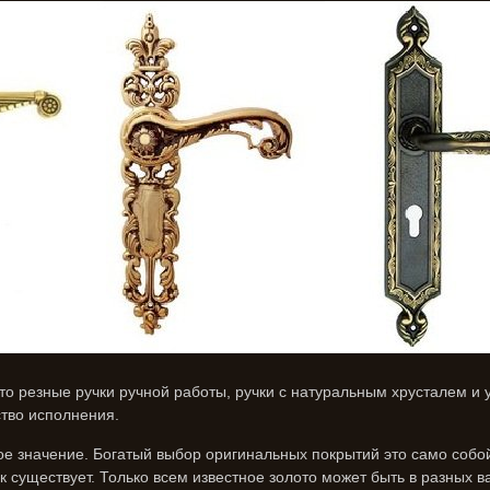
то резные ручки ручной работы, ручки с натуральным хрусталем и 
ство исполнения.
ое значение. Богатый выбор оригинальных покрытий это само собо
 существует. Только всем известное золото может быть в разных ва